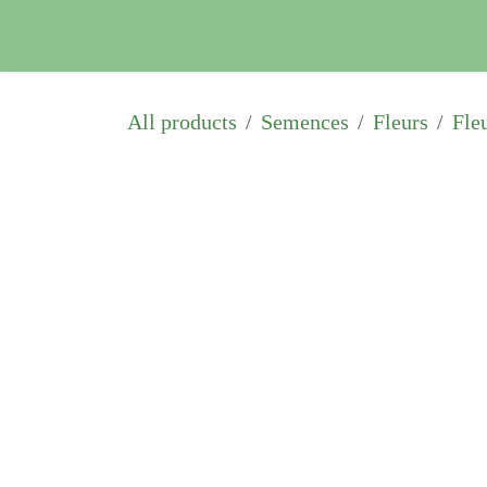
Se rendre au contenu
Home
Shop
Actus &
All products
Semences
Fleurs
Fle