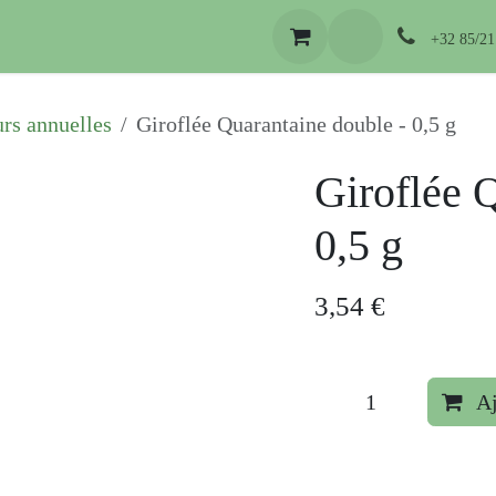
 conseils
C'est le moment
Télécharger
Se connecte
+32 85/21
urs annuelles
Giroflée Quarantaine double - 0,5 g
Giroflée 
0,5 g
3,54
€
Aj