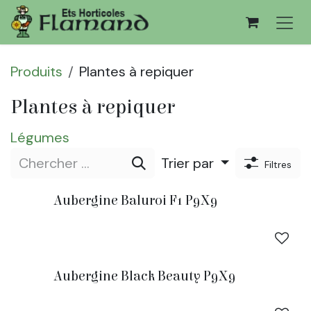
Se rendre au contenu
Produits
Plantes à repiquer
Plantes à repiquer
Légumes
Trier par
Filtres
Aubergine Baluroi F1 P9X9
Aubergine Black Beauty P9X9