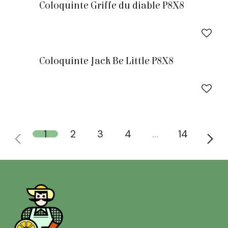
Coloquinte Griffe du diable P8X8
Coloquinte Jack Be Little P8X8
1
2
3
4
…
14